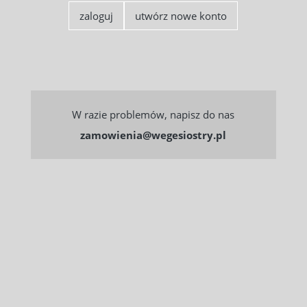
Polecane produkty
zaloguj
utwórz nowe konto
NOWOŚĆ
W razie problemów, napisz do nas
zamowienia@wegesiostry.pl
CUDO Kombucha Tropical Sencha 500 ml